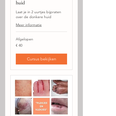
huid
Laat je in 2 uurtjes bijpraten
over de donkere huid
Meer informatie
Afgelopen
40
€ 40
euro
Cursus bekijken