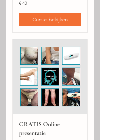
40
€ 40
euro
Cursus bekijken
GRATIS Online
presentatie