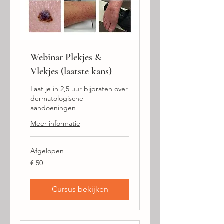
Webinar Plekjes &
Vlekjes (laatste kans)
Laat je in 2,5 uur bijpraten over
dermatologische
aandoeningen
Meer informatie
Afgelopen
50
€ 50
euro
Cursus bekijken