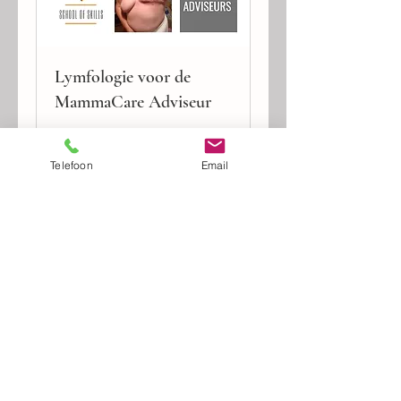
Lymfologie voor de
MammaCare Adviseur
laat je in 3 uurtjes volledig
bijpraten
Telefoon
Email
Meer informatie
Afgelopen
60
€ 60
euro
Cursus bekijken