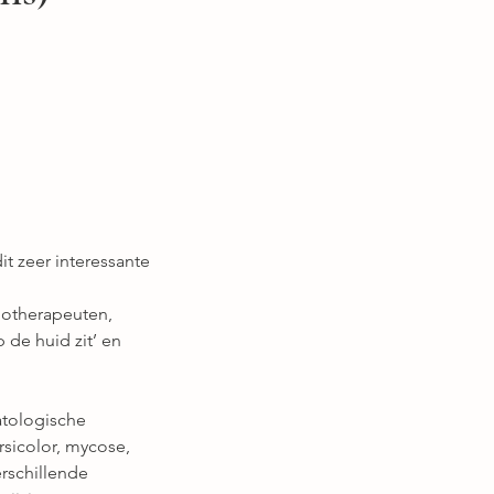
t zeer interessante
iotherapeuten,
 de huid zit’ en
atologische
rsicolor, mycose,
erschillende