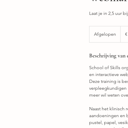
Laat je in 2,5 uur
50
euro
Afgelopen
A
€
f
g
e
Beschrijving van 
l
School of Skills o
o
en interactieve web
p
Deze training is b
e
verpleegkundigen e
n
meer wil weten ove
Naast het klinisch
aandoeningen en be
pustel, papel, vesi