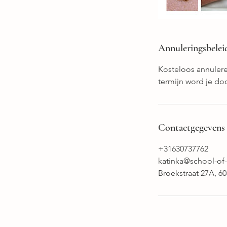
Annuleringsbelei
Kosteloos annulere
termijn word je do
Contactgegevens
+31630737762
katinka@school-of-s
Broekstraat 27A, 6