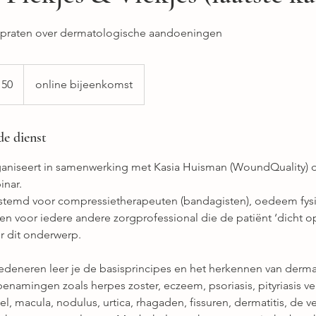
 bijpraten over dermatologische aandoeningen
 50
online bijeenkomst
de dienst
rganiseert in samenwerking met Kasia Huisman (WoundQuality) di
inar.
estemd voor compressietherapeuten (bandagisten), oedeem fys
n voor iedere andere zorgprofessional die de patiënt ‘dicht op
r dit onderwerp.
 redeneren leer je de basisprincipes en het herkennen van derm
namingen zoals herpes zoster, eczeem, psoriasis, pityriasis ve
kel, macula, nodulus, urtica, rhagaden, fissuren, dermatitis, de v