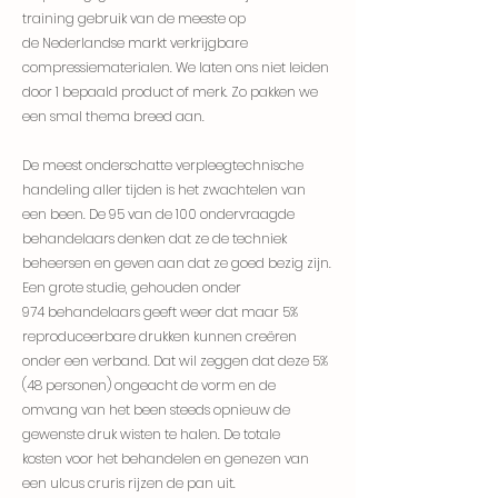
training gebruik van de meeste op
de
Nederlandse
markt verkrijgbare
compressiematerialen. We laten ons niet leiden
door 1 bepaald product of merk. Zo pakken we
een smal thema breed aan.
De meest onderschatte verpleegtechnische
handeling aller tijden is het zwachtelen van
een been. De 95 van de 100 ondervraagde
behandelaars denken dat ze de techniek
beheersen en geven aan dat ze goed bezig zijn.
Een grote studie, gehouden onder
974 behandelaars geeft weer dat maar 5%
reproduceerbare drukken kunnen creëren
onder een verband. Dat wil zeggen dat deze 5%
(48 personen) ongeacht de vorm en de
omvang van het been steeds opnieuw de
gewenste druk wisten te halen. De totale
kosten voor het behandelen en genezen van
een ulcus cruris rijzen de pan uit.