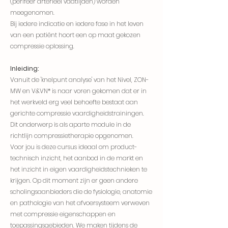
(perifeer arterieel vaatlijden) worden
meegenomen.
Bij iedere indicatie en iedere fase in het leven
van een patiënt hoort een op maat gekozen
compressie oplossing.
Inleiding:
Vanuit de 'knelpunt analyse' van het Nivel, ZON-
MW en V&VN* is naar voren gekomen dat er in
het werkveld erg veel behoefte bestaat aan
gerichte compressie vaardigheidstrainingen.
Dit onderwerp is als aparte module in de
richtlijn compressietherapie opgenomen.
Voor jou is deze cursus ideaal om product-
technisch inzicht, het aanbod in de markt en
het inzicht in eigen vaardigheidstechnieken te
krijgen. Op dit moment zijn er geen andere
scholingsaanbieders die de fysiologie, anatomie
en pathologie van het afvoersysteem verweven
met compressie eigenschappen en
toepassingsgebieden. We maken tijdens de