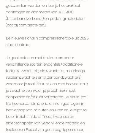
gekozen kan worden en leer je het praktisch
aanleggen en aanmeten van ACT, ACD
(klittenbandverband ) en paddingmaterialen
(ook bij complexiteiten).
De nieuwe richtlijn compressietherapie uit 2025
staat centraal.
Je gaat oefenen met drukmeters onder
verschillende soorten zwachtels (traditionele
korterek-zwachtels, plakzwachtels, meerlaags
systeemzwachtels en klittenbandzwachtels)
waardoor je real life kunt zien met hoeveel druk
je zwachtelt en waar je je techniek moet
aanpassen en/of kunt verbeteren. Je ziet in real-
life hoe verbandmaterialen zich gedragen in
het verloop van minuten en uren en je krijgt zo
beter inzicht in de stiffness, hysterese en
eigenschappen van verschillende materialen.
Laplace en Pascal zijn geen begrippen meer,