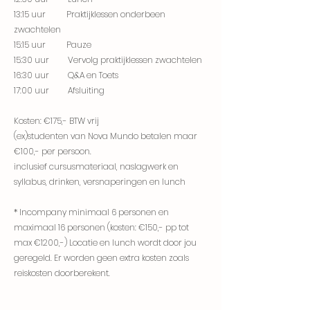
13:15 uur Praktijklessen onderbeen
zwachtelen
15:15 uur Pauze
15:30 uur Vervolg praktijklessen zwachtelen
16:30 uur Q&A en Toets
17:00 uur Afsluiting
Kosten: €175,- BTW vrij
(ex)studenten van Nova Mundo betalen maar
€100,- per persoon.
inclusief cursusmateriaal, naslagwerk en
syllabus
, drinken, versnaperingen en lunch
* Incompany
minimaal 6 personen en
maximaal 16 personen (kosten: €150,- pp tot
max €1200,-) Locatie en lunch wordt door jou
geregeld. Er worden geen extra kosten zoals
reiskosten doorberekent.