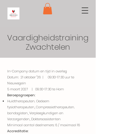
Vaardigheidstraining
Zwachtelen
In-Company datum en tijd in overleg
Datum:
21 oktober ''26 | 09:30-17:30 uur te
Nieuwegein
5 maart 2027 | 09:30-17:30 te Horn
Beroepsgroepen:
Huidtherapeuten,
Oedeem
fysiotherapeuten
,
Compressietherapeuten,
bandagisten
,
Verpleegkundigen en
Verzorgenden
,
Doktersassistenten
Minimaal aantal deelnemers: 6 / maximaal 16
Accreditatie: