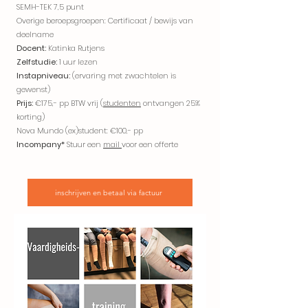
SEMH-TEK 7,5 punt
Overige beroepsgroepen: Certificaat / bewijs van
deelname
Docent:
Katinka Rutjens
Zelfstudie:
1 uur lezen
Instapniveau:
(ervaring met zwachtelen is
gewenst)
Prijs:
€175,- pp BTW vrij
(
studenten
ontvangen 25%
korting)
Nova Mundo (ex)student: €100,- pp
Incompany*
Stuur een
mail
voor een offerte
inschrijven en betaal via factuur