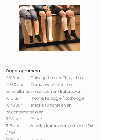
Dagprogramma:
09:15 uur Ontvangst met koffie en thee
09:30 uur Demo zwachtelen met
verschillende materialen en drukproeven
10:15 uur Theorie: fysiologie / pathologie
10:45 uur Theorie zwachtelen en
zwachtelmaterialen
11:00 uur Pauze
11:15 uur Vervolg drukproeven en theorie EAI
/ PAV
12:30 uur Lunch