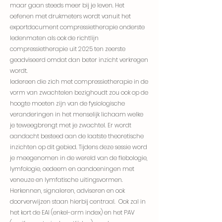
maar gaan steeds meer bij je leven. Het
oefenen met drukmeters wordt vanuit het
exportdocument compressietherapie onderste
ledenmaten als ook de richtlijn
compressietherapie uit 2025 ten zeerste
geadviseerd omdat dan beter
inzicht
verkregen
wordt.
Iedereen die zich met compressietherapie in de
vorm van zwachtelen bezighoudt zou ook op de
hoogte moeten zijn van de fysiologische
veranderingen in het menselijk lichaam welke
je teweegbrengt met je zwachtel. Er wordt
aandacht besteed aan de laatste theoretische
inzichten op dit gebied. Tijdens deze sessie word
je meegenomen in de wereld van de flebologie,
lymfologie, oedeem en aandoeningen met
veneuze en lymfatische uitingsvormen.
Herkennen, signaleren, adviseren en ook
doorverwijzen staan hierbij centraal. Ook zal in
het kort de EAI (enkel-arm index) en het PAV