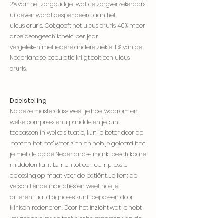
2% van het zorgbudget wat de zorgverzekeraars
uitgeven wordt gespendeerd aan het
ulcus cruris. Ook geeft het ulcus cruris 40% meer
arbeidsongeschiktheid per jaar
vergeleken met iedere andere ziekte. 1 % van de
Nederlandse populatie krijgt ooit een ulcus
cruris.
Doelstelling
Na deze masterclass weet je hoe, waarom en
welke compressiehulpmiddelen je kunt
toepassen in welke situatie, kun je beter door de
'bomen het bos' weer zien en heb je geleerd hoe
je met de op de Nederlandse markt beschikbare
middelen kunt komen tot een compressie
oplossing op maat voor de patiënt. Je kent de
verschillende indicaties en weet hoe je
differentiaal diagnoses kunt toepassen door
klinisch redeneren. Door het inzicht wat je hebt