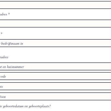
adres
radres
je geboortedatum en geboorteplaats?