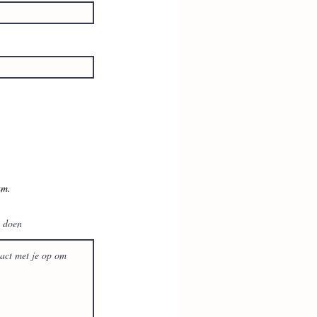
um.
n doen