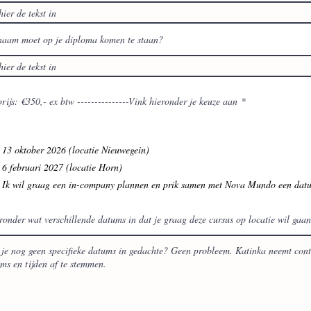
naam moet op je diploma komen te staan?
V
rijs: €350,- ex btw ---------------Vink hieronder je keuze aan
*
e
r
e
i
s
13 oktober 2026 (locatie Nieuwegein)
t
6 februari 2027 (locatie Horn)
Ik wil graag een in-company plannen en prik samen met Nova Mundo een dat
ronder wat verschillende datums in dat je graag deze cursus op locatie wil gaa