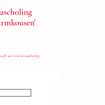
Nascholing
armkousen'
jezelf aan voor de nascholing