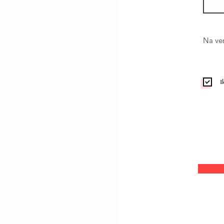
Na ver
I