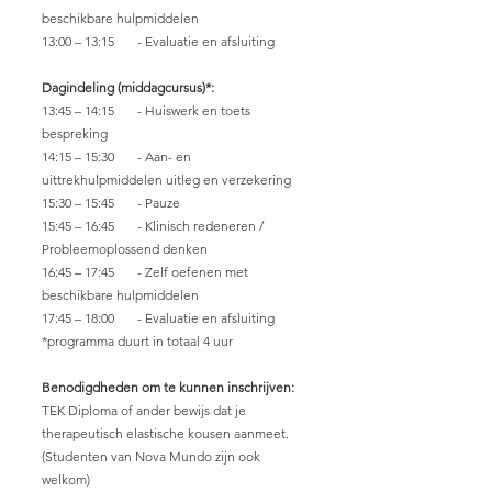
beschikbare hulpmiddelen
13:00 – 13:15 - Evaluatie en afsluiting
Dagindeling (middagcursus)*:
13:45 – 14:15 - Huiswerk en toets
bespreking
14:15 – 15:30 - Aan- en
uittrekhulpmiddelen uitleg en verzekering
15:30 – 15:45 - Pauze
15:45 – 16:45 - Klinisch redeneren /
Probleemoplossend denken
16:45 – 17:45 - Zelf oefenen met
beschikbare hulpmiddelen
17:45 – 18:00 - Evaluatie en afsluiting
*programma duurt in totaal 4 uur
Benodigdheden om te kunnen inschrijven:
TEK Diploma of ander bewijs dat je
therapeutisch elastische kousen aanmeet.
(Studenten van Nova Mundo zijn ook
welkom)