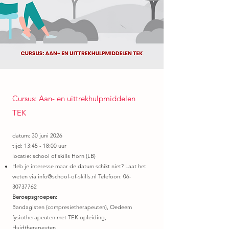
Cursus: Aan- en uittrekhulpmiddelen
TEK
datum: 30 juni 2026
tijd: 13:45 - 18:00 uur
locatie: school of skills Horn (LB)
Heb je interesse maar de datum schikt niet? Laat het
weten via
info@school-of-skills.nl
Telefoon:
06-
30737762
Beroepsgroepen:
Bandagisten (compresietherapeuten), Oedeem
fysiotherapeuten met TEK opleiding,
Huidtherapeuten