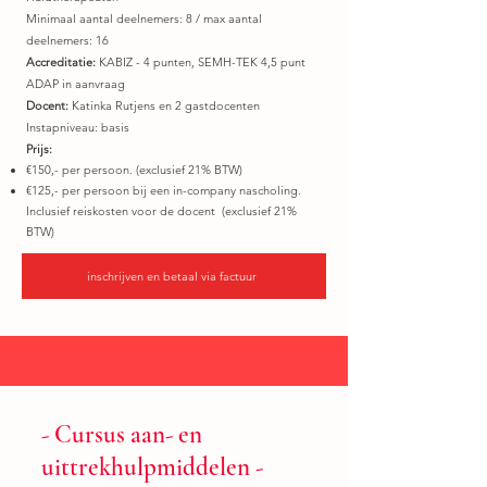
Minimaal aantal deelnemers: 8 / max aantal
deelnemers: 16
Accreditatie:
KABIZ - 4 punten, SEMH-TEK 4,5 punt
ADAP in aanvraag
Docent:
Katinka Rutjens en 2 gastdocenten
Instapniveau: basis
Prijs:
€150,- per persoon. (exclusief 21% BTW)
€125,- per persoon bij een in-company nascholing.
Inclusief reiskosten voor de docent (exclusief 21%
BTW)
inschrijven en betaal via factuur
- Cursus aan- en
uittrekhulpmiddelen -