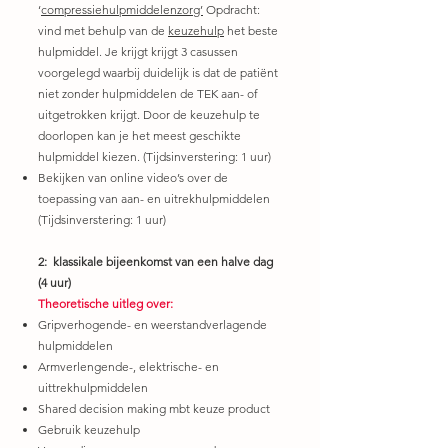
‘
compressiehulpmiddelenzorg’
Opdracht:
vind met behulp van de
keuzehulp
het beste
hulpmiddel. Je krijgt krijgt 3 casussen
voorgelegd waarbij duidelijk is dat de patiënt
niet zonder hulpmiddelen de TEK aan- of
uitgetrokken krijgt. Door de keuzehulp te
doorlopen kan je het meest geschikte
hulpmiddel kiezen. (Tijdsinverstering: 1 uur)
Bekijken van online video’s over de
toepassing van aan- en uitrekhulpmiddelen
(Tijdsinverstering: 1 uur)
2: klassikale bijeenkomst van een halve dag
(4 uur)
Theoretische uitleg over:
Gripverhogende- en weerstandverlagende
hulpmiddelen
Armverlengende-, elektrische- en
uittrekhulpmiddelen
Shared decision making mbt keuze product
Gebruik keuzehulp