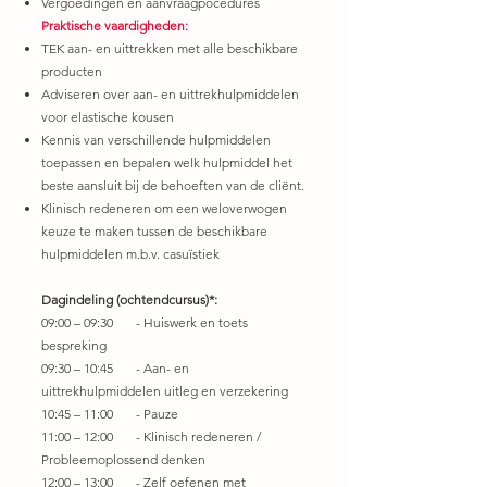
Vergoedingen en aanvraagpocedures
Praktische vaardigheden:
TEK aan- en uittrekken met alle beschikbare
producten
Adviseren over aan- en uittrekhulpmiddelen
voor elastische kousen
Kennis van verschillende hulpmiddelen
toepassen en bepalen welk hulpmiddel het
beste aansluit bij de behoeften van de cliënt.
Klinisch redeneren om een weloverwogen
keuze te maken tussen de beschikbare
hulpmiddelen m.b.v. casuïstiek
Dagindeling (ochtendcursus)*:
09:00 – 09:30 - Huiswerk en toets
bespreking
09:30 – 10:45 - Aan- en
uittrekhulpmiddelen uitleg en verzekering
10:45 – 11:00 - Pauze
11:00 – 12:00 - Klinisch redeneren /
Probleemoplossend denken
12:00 – 13:00 - Zelf oefenen met