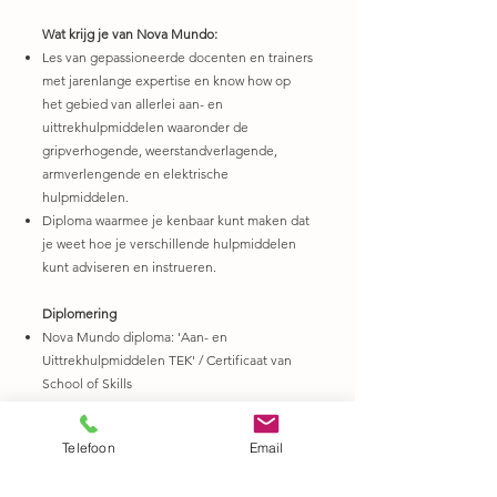
Wat krijg je van Nova Mundo:
Les van gepassioneerde docenten en trainers
met jarenlange expertise en know how op
het gebied van allerlei aan- en
uittrekhulpmiddelen waaronder de
gripverhogende, weerstandverlagende,
armverlengende en elektrische
hulpmiddelen.
Diploma waarmee je kenbaar kunt maken dat
je weet hoe je verschillende hulpmiddelen
kunt adviseren en instrueren.
Diplomering
Nova Mundo diploma: 'Aan- en
Uittrekhulpmiddelen TEK' / Certificaat van
School of Skills
Docenten:
Telefoon
Email
Edith Hagedoren (Zuyd Hogeschool, Docent
Ergotherapie, onderzoeker, #HASHTEK)