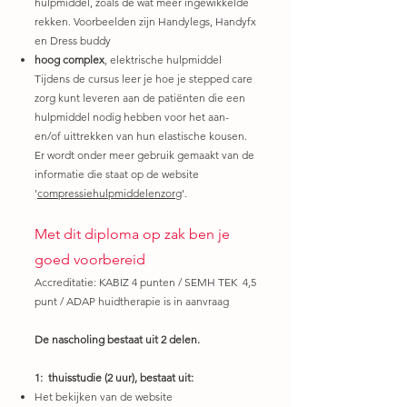
hulpmiddel, zoals de wat meer ingewikkelde
rekken. Voorbeelden zijn Handylegs, Handyfx
en Dress buddy
hoog complex
, elektrische hulpmiddel
Tijdens de cursus leer je hoe je stepped care
zorg kunt leveren aan de patiënten die een
hulpmiddel nodig hebben voor het aan-
en/of uittrekken van hun elastische kousen.
Er wordt onder meer gebruik gemaakt van de
informatie die staat op de website
'
compressiehulpmiddelenzorg
'.
Met dit diploma op zak ben je
goed voorbereid
Accreditatie: KABIZ 4 punten / SEMH TEK 4,5
punt / ADAP huidtherapie is in aanvraag
De nascholing bestaat uit 2 delen.
1: thuisstudie (2 uur), bestaat uit:
Het bekijken van de website