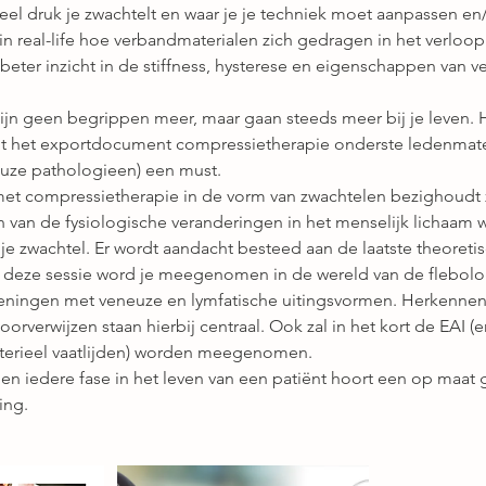
eel druk je zwachtelt en waar je je techniek moet aanpassen en
 in real-life hoe verbandmaterialen zich gedragen in het verloo
o beter inzicht in de stiffness, hysterese en eigenschappen van v
zijn geen begrippen meer, maar gaan steeds meer bij je leven.
uit het exportdocument compressietherapie onderste ledenmat
euze pathologieen) een must.
 met compressietherapie in de vorm van zwachtelen bezighoudt
 van de fysiologische veranderingen in het menselijk lichaam w
e zwachtel. Er wordt aandacht besteed aan de laatste theoreti
s deze sessie word je meegenomen in de wereld van de flebolo
ingen met veneuze en lymfatische uitingsvormen. Herkennen,
orverwijzen staan hierbij centraal. Ook zal in het kort de EAI (
arterieel vaatlijden) worden meegenomen.
e en iedere fase in het leven van een patiënt hoort een op maat