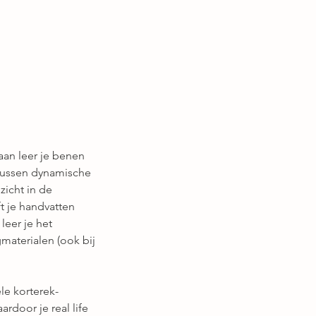
aan leer je benen
s tussen dynamische
zicht in de
t je handvatten
leer je het
materialen (ook bij
le korterek-
rdoor je real life