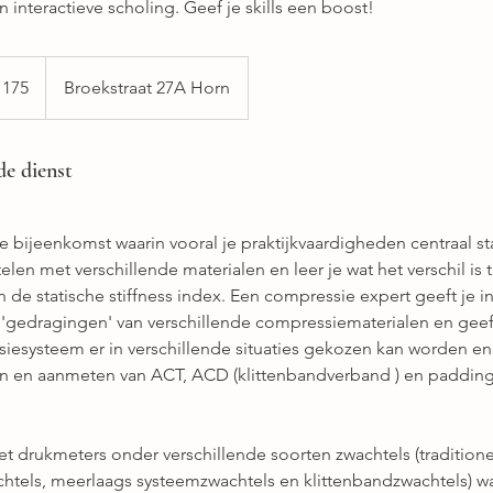
n interactieve scholing. Geef je skills een boost!
 175
Broekstraat 27A Horn
de dienst
e bijeenkomst waarin vooral je praktijkvaardigheden centraal st
len met verschillende materialen en leer je wat het verschil i
n de statische stiffness index. Een compressie expert geeft je in
gedragingen' van verschillende compressiematerialen en geef
iesysteem er in verschillende situaties gekozen kan worden en 
n en aanmeten van ACT, ACD (klittenbandverband ) en padding
t drukmeters onder verschillende soorten zwachtels (traditione
chtels, meerlaags systeemzwachtels en klittenbandzwachtels) waa