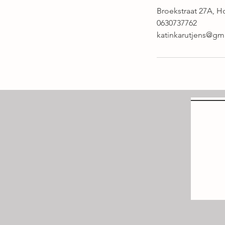
Broekstraat 27A, H
0630737762
katinkarutjens@gm