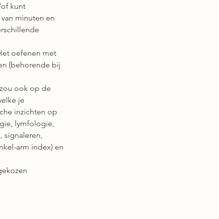
/of kunt
p van minuten en
erschillende
 Het oefenen met
en (behorende bij
 zou ook op de
elke je
sche inzichten op
gie, lymfologie,
 signaleren,
enkel-arm index) en
 gekozen