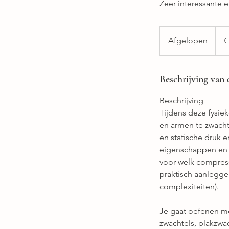
Zeer interessante e
175
euro
Afgelopen
A
€
f
g
e
Beschrijving van 
l
Beschrijving
o
Tijdens deze fysiek
p
en armen te zwachte
e
en statische druk e
n
eigenschappen en '
voor welk compress
praktisch aanlegge
complexiteiten).
Je gaat oefenen me
zwachtels, plakzwa