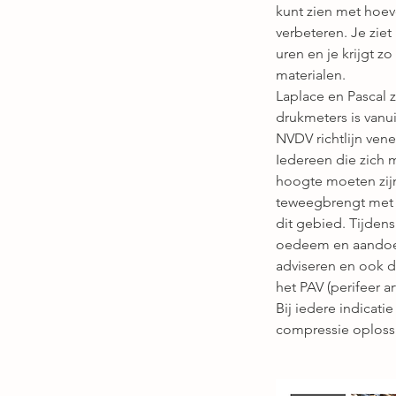
kunt zien met hoev
verbeteren. Je ziet
uren en je krijgt z
materialen.
Laplace en Pascal 
drukmeters is van
NVDV richtlijn ven
Iedereen die zich
hoogte moeten zijn
teweegbrengt met j
dit gebied. Tijden
oedeem en aandoen
adviseren en ook do
het PAV (perifeer 
Bij iedere indicati