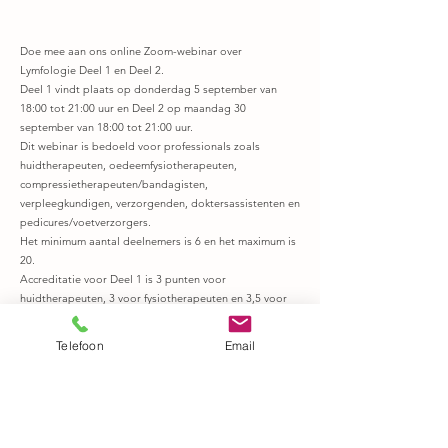
Doe mee aan ons online Zoom-webinar over
Lymfologie Deel 1 en Deel 2.
Deel 1 vindt plaats op donderdag 5 september van
18:00 tot 21:00 uur en Deel 2 op maandag 30
september van 18:00 tot 21:00 uur.
Dit webinar is bedoeld voor professionals zoals
huidtherapeuten, oedeemfysiotherapeuten,
compressietherapeuten/bandagisten,
verpleegkundigen, verzorgenden, doktersassistenten en
pedicures/voetverzorgers.
Het minimum aantal deelnemers is 6 en het maximum is
20.
Accreditatie voor Deel 1 is 3 punten voor
huidtherapeuten, 3 voor fysiotherapeuten en 3,5 voor
CvC (SEMH).
Accreditatie voor Deel 2 is 3 punten huidtherapeuten
Telefoon
Email
en 3 voor fysiotherapie (oedeem).
De gecombineerde prijs voor beide delen is €90,
belastingvrij (studenten ontvangen 25% korting).
In-company training is ook beschikbaar voor groepen