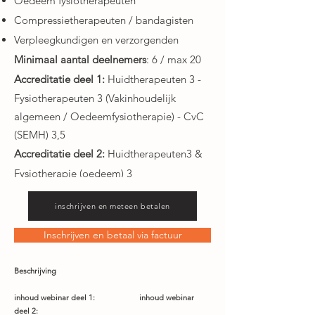
Oedeem fysiotherapeuten
Compressietherapeuten / bandagisten
Verpleegkundigen en verzorgenden
Minimaal aantal deelnemers
: 6 / max 20
Accreditatie deel 1:
Huidtherapeuten 3 -
Fysiotherapeuten 3 (Vakinhoudelijk
algemeen / Oedeemfysiotherapie) -
CvC
(SEMH) 3,5
Accreditatie deel 2:
Huidtherapeuten3 &
Fysiotherapie (oedeem) 3
Combi Prijs:
€90,- BTW vrij
inschrijven en meteen betalen
Inschrijven en betaal via factuur
Beschrijving
inhoud webinar deel 1:
inhoud webinar
deel 2: