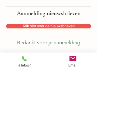
Aanmelding nieuwsbrieven
Klik hier voor de nieuwsbrieven
Bedankt voor je aanmelding
Mail ons
Telefoon
Email
Broekstraat 27A 6085 EM Horn
Delen
btw: NL863128245B01
KvK:
84194367